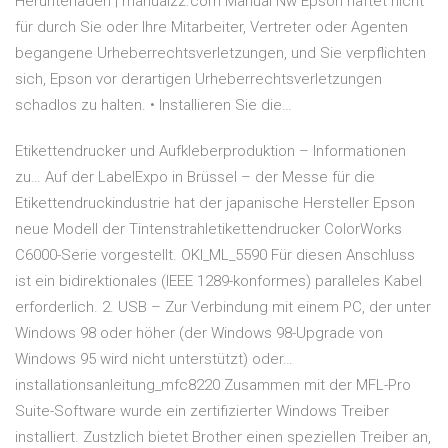
Herunterladen | manualzz.com Manual Nw Epson haftet nicht
für durch Sie oder Ihre Mitarbeiter, Vertreter oder Agenten
begangene Urheberrechtsverletzungen, und Sie verpflichten
sich, Epson vor derartigen Urheberrechtsverletzungen
schadlos zu halten. • Installieren Sie die…
Etikettendrucker und Aufkleberproduktion – Informationen
zu… Auf der LabelExpo in Brüssel – der Messe für die
Etikettendruckindustrie hat der japanische Hersteller Epson
neue Modell der Tintenstrahletikettendrucker ColorWorks
C6000-Serie vorgestellt. OKI_ML_5590 Für diesen Anschluss
ist ein bidirektionales (IEEE 1289-konformes) paralleles Kabel
erforderlich. 2. USB – Zur Verbindung mit einem PC, der unter
Windows 98 oder höher (der Windows 98-Upgrade von
Windows 95 wird nicht unterstützt) oder…
installationsanleitung_mfc8220 Zusammen mit der MFL-Pro
Suite-Software wurde ein zertifizierter Windows Treiber
installiert. Zustzlich bietet Brother einen speziellen Treiber an,